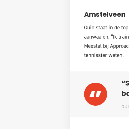
Amstelveen
Quin staat in de to
aanwaaien: “Ik train
Meestal bij Approac
tennisster weten.
“S
ba
QUI