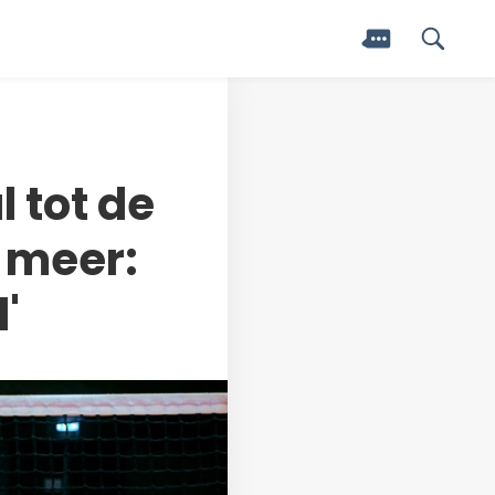
 tot de
l meer:
'