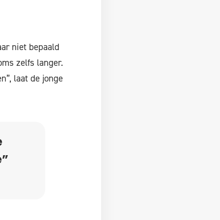
ar niet bepaald
oms zelfs langer.
n”, laat de jonge
e
e”