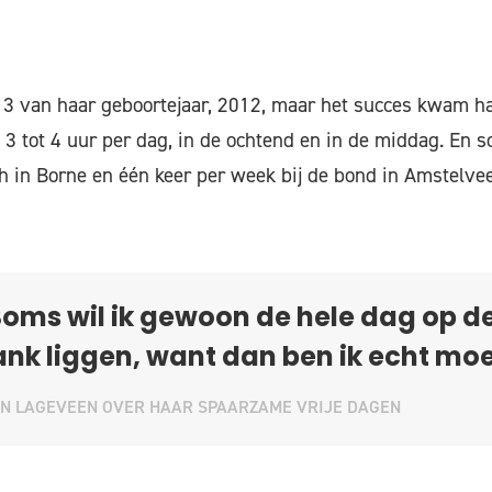
p 3 van haar geboortejaar, 2012, maar het succes kwam ha
 3 tot 4 uur per dag, in de ochtend en in de middag. En s
h in Borne en één keer per week bij de bond in Amstelvee
oms wil ik gewoon de hele dag op d
nk liggen, want dan ben ik echt mo
N LAGEVEEN OVER HAAR SPAARZAME VRIJE DAGEN