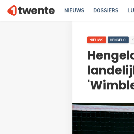
NIEUWS
DOSSIERS
LU
NIEUWS
HENGELO
Hengelo
landeli
'Wimble