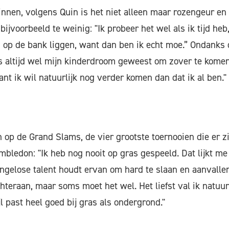
nen, volgens Quin is het niet alleen maar rozengeur en
bijvoorbeeld te weinig: "Ik probeer het wel als ik tijd he
op de bank liggen, want dan ben ik echt moe.” Ondanks dat
s altijd wel mijn kinderdroom geweest om zover te komen
nt ik wil natuurlijk nog verder komen dan dat ik al ben."
n op de Grand Slams, de vier grootste toernooien die er zi
mbledon: "Ik heb nog nooit op gras gespeeld. Dat lijkt me 
engelose talent houdt ervan om hard te slaan en aanvallen
hteraan, maar soms moet het wel. Het liefst val ik natuurl
l past heel goed bij gras als ondergrond."