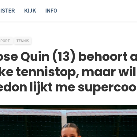
ISTER
KIJK
INFO
SPORT
TENNIS
se Quin (13) behoort al
jke tennistop, maar wi
don lijkt me supercool