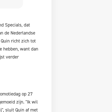
d Specials, dat
van de Nederlandse
Quin richt zich tot
te hebben, want dan
jst verder
promotiedag op 27
moeid zijn. "Ik wil
", sluit Quin af met