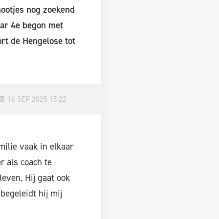
nootjes nog zoekend
aar 4e begon met
ort de Hengelose tot
16 SEP 2025 15:22
milie vaak in elkaar
r als coach te
leven. Hij gaat ook
egeleidt hij mij