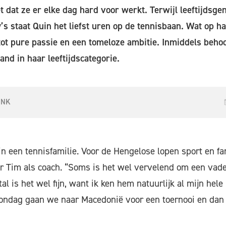
 dat ze er elke dag hard voor werkt. Terwijl leeftijdsge
’s staat Quin het liefst uren op de tennisbaan. Wat op h
 tot pure passie en een tomeloze ambitie. Inmiddels beho
and in haar leeftijdscategorie.
INK
in een tennisfamilie. Voor de Hengelose lopen sport en fa
r Tim als coach. “Soms is het wel vervelend om een vade
 is het wel fijn, want ik ken hem natuurlijk al mijn hele 
ondag gaan we naar Macedonië voor een toernooi en dan b