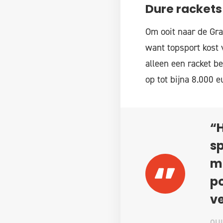
Dure rackets
Om ooit naar de Gra
want topsport kost v
alleen een racket be
op tot bijna 8.000 eu
“H
sp
me
po
ve
QU