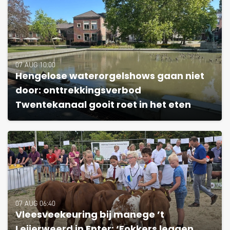
07 AUG 10:00
Hengelose waterorgelshows gaan niet
door: onttrekkingsverbod
Twentekanaal gooit roet in het eten
07 AUG 06:40
Vleesveekeuring bij manege ’t
Leijerweerd in Enter: ‘Fokkers leggen