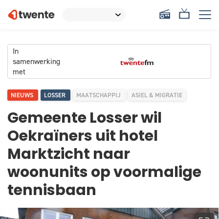
In
samenwerking
met
NIEUWS
LOSSER
MAATSCHAPPIJ
ASIEL & MIGRATIE
Gemeente Losser wil
Oekraïners uit hotel
Marktzicht naar
woonunits op voormalige
tennisbaan