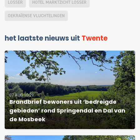
LOSSER
HOTEL MARKTZICHT LOSSER
OEKRAÏENSE VLUCHTELINGEN
het laatste nieuws uit
Twente
07 AUG 10:29
Brandbrief bewoners uit ‘bedreigde
gebieden’ rond Springendal en Dal van
de Mosbeek