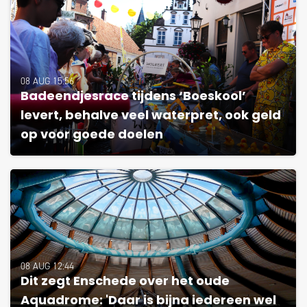
08 AUG 15:56
Badeendjesrace tijdens ‘Boeskool’
levert, behalve veel waterpret, ook geld
op voor goede doelen
08 AUG 12:44
Dit zegt Enschede over het oude
Aquadrome: 'Daar is bijna iedereen wel