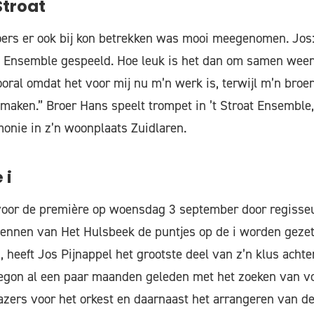
Stroat
roers er ook bij kon betrekken was mooi meegenomen. Jos
oat Ensemble gespeeld. Hoe leuk is het dan om samen weer 
ooral omdat het voor mij nu m’n werk is, terwijl m’n broer
maken.” Broer Hans speelt trompet in ’t Stroat Ensemble,
monie in z’n woonplaats Zuidlaren.
 i
 voor de première op woensdag 3 september door regisseu
dennen van Het Hulsbeek de puntjes op de i worden gezet
 heeft Jos Pijnappel het grootste deel van z’n klus achte
 begon al een paar maanden geleden met het zoeken van v
zers voor het orkest en daarnaast het arrangeren van d