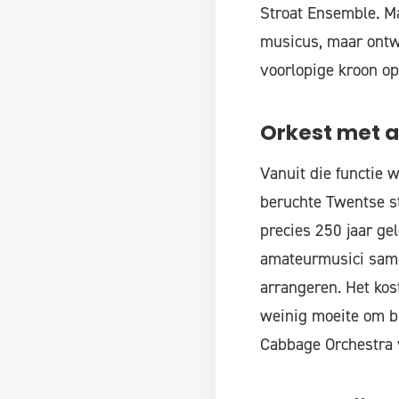
Stroat Ensemble. Ma
musicus, maar ontw
voorlopige kroon op
Orkest met 
Vanuit die functie w
beruchte Twentse st
precies 250 jaar ge
amateurmusici same
arrangeren. Het kost
weinig moeite om bi
Cabbage Orchestra 