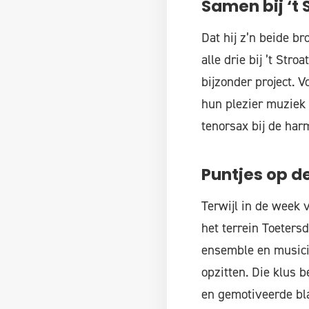
Samen bij ‘t 
Dat hij z’n beide b
alle drie bij ’t Str
bijzonder project. V
hun plezier muziek 
tenorsax bij de har
Puntjes op de
Terwijl in de week
het terrein Toeters
ensemble en musici,
opzitten. Die klus
en gemotiveerde bla