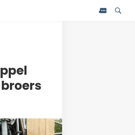
appel
 broers