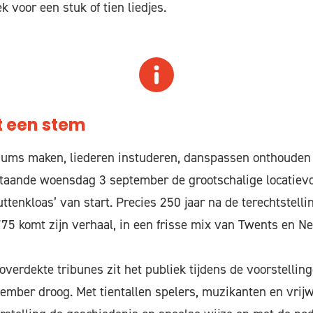
 voor een stuk of tien liedjes.
gt een stem
ums maken, liederen instuderen, danspassen onthouden
staande woensdag 3 september de grootschalige locatievo
ttenkloas’ van start. Precies 250 jaar na de terechtstell
5 komt zijn verhaal, in een frisse mix van Twents en Ne
 overdekte tribunes zit het publiek tijdens de voorstell
mber droog. Met tientallen spelers, muzikanten en vrijwi