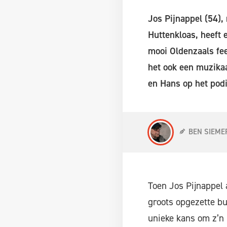
Jos Pijnappel (54),
Huttenkloas, heeft 
mooi Oldenzaals fee
het ook een muzikaa
en Hans op het pod
BEN SIEME
Toen Jos Pijnappel 
groots opgezette bu
unieke kans om z’n b