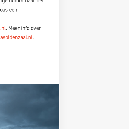
dige humor naar het
loas een
.nl
. Meer info over
asoldenzaal.nl
.