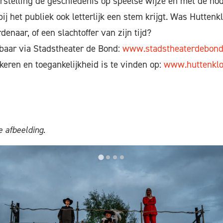
stelling de geschiedenis op speelse wijze en met de no
j het publiek ook letterlijk een stem krijgt. Was Huttenk
naar, of een slachtoffer van zijn tijd?
jgbaar via Stadstheater de Bond:
www.stadstheaterdebond
keren en toegankelijkheid is te vinden op:
www.huttenklo
 afbeelding.