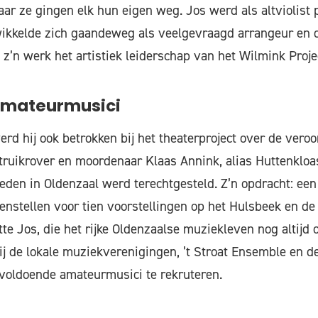
ar ze gingen elk hun eigen weg. Jos werd als altviolist 
ikkelde zich gaandeweg als veelgevraagd arrangeur en di
 z’n werk het artistiek leiderschap van het Wilmink Proje
amateurmusici
erd hij ook betrokken bij het theaterproject over de vero
ruikrover en moordenaar Klaas Annink, alias Huttenkloas,
leden in Oldenzaal werd terechtgesteld. Z’n opdracht: een
nstellen voor tien voorstellingen op het Hulsbeek en d
te Jos, die het rijke Oldenzaalse muziekleven nog altijd 
j de lokale muziekverenigingen, ’t Stroat Ensemble en d
voldoende amateurmusici te rekruteren.