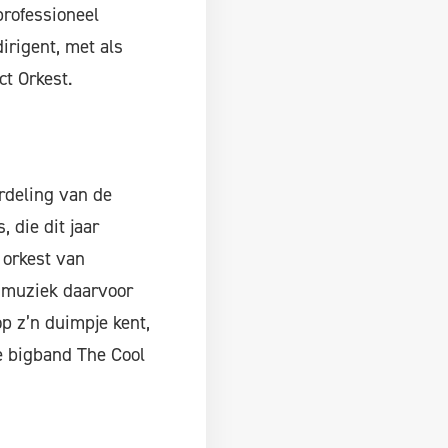
professioneel
rigent, met als
ct Orkest.
ordeling van de
 die dit jaar
 orkest van
e muziek daarvoor
op z’n duimpje kent,
e bigband The Cool