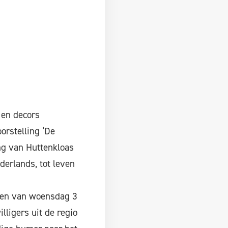
 en decors
orstelling ‘De
ing van Huttenkloas
derlands, tot leven
ingen van woensdag 3
lligers uit de regio