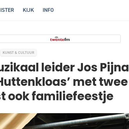
ISTER
KIJK
INFO
KUNST & CULTUUR
zikaal leider Jos Pijn
Huttenkloas’ met twee
st ook familiefeestje