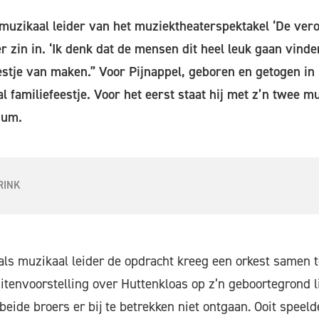
 muzikaal leider van het muziektheaterspektakel ‘De ver
er zin in. ‘Ik denk dat de mensen dit heel leuk gaan vind
stje van maken.” Voor Pijnappel, geboren en getogen in
l familiefeestje. Voor het eerst staat hij met z’n twee m
ium.
RINK
als muzikaal leider de opdracht kreeg een orkest samen t
itenvoorstelling over Huttenkloas op z’n geboortegrond li
eide broers er bij te betrekken niet ontgaan. Ooit speeld