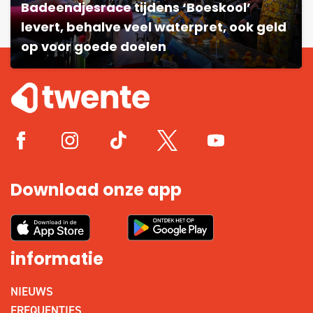
Badeendjesrace tijdens ‘Boeskool’
levert, behalve veel waterpret, ook geld
op voor goede doelen
Download onze app
informatie
NIEUWS
FREQUENTIES