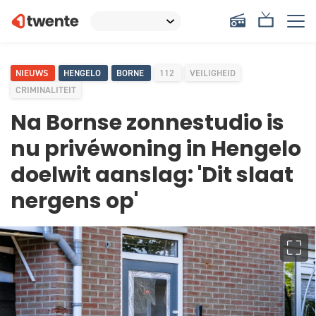
NIEUWS
HENGELO
BORNE
112
VEILIGHEID
CRIMINALITEIT
Na Bornse zonnestudio is
nu privéwoning in Hengelo
doelwit aanslag: 'Dit slaat
nergens op'