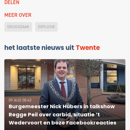
DELEN
MEER OVER
DRUGSZAAK
EXPLOSIE
het laatste nieuws uit
Twente
09 AUG 08:43
Burgemeester Nick Hubers in talkshow
Regge Peil over carbid, situatie ’t
Wedervoort en boze Facebookreacties