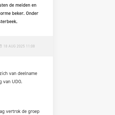
sten de meiden en
enorme beker. Onder
sterbeek.
18 AUG 2025 11:08
 zich van deelname
ng van UDO.
ag vertrok de groep