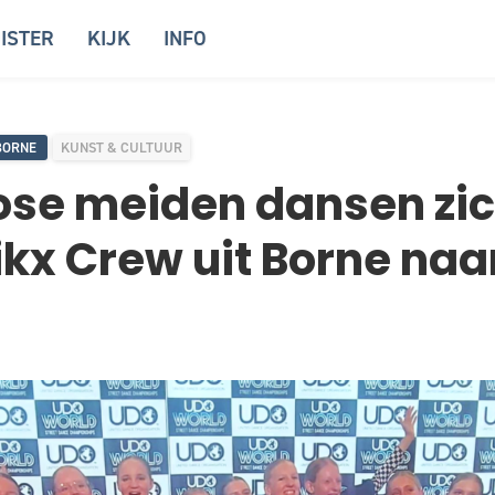
ISTER
KIJK
INFO
BORNE
KUNST & CULTUUR
ose meiden dansen zi
x Crew uit Borne naar