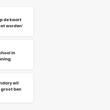
p de kaart
oet worden’
chool in
nning
ndary wil
 groot ben