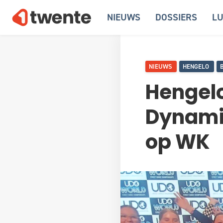
NIEUWS
DOSSIERS
LU
NIEUWS
HENGELO
Hengel
Dynamik
op WK