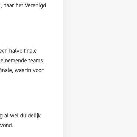
, naar het Verenigd
en halve finale
deelnemende teams
finale, waarin voor
 al wel duidelijk
svond.