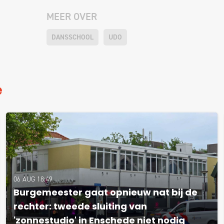
MEER OVER
DANSSCHOOL
UDO
e
06 AUG 18:49
Burgemeester gaat opnieuw nat bij de
rechter: tweede sluiting van
'zonnestudio' in Enschede niet nodig