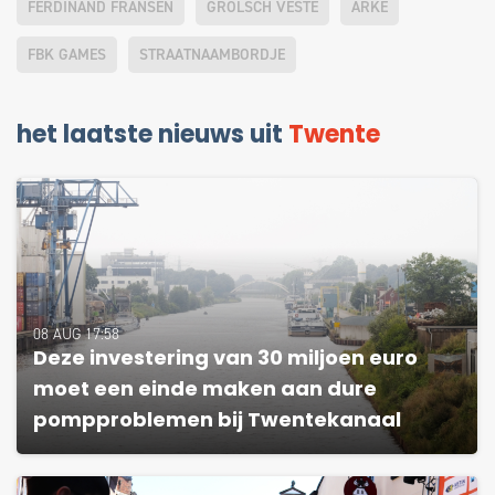
FERDINAND FRANSEN
GROLSCH VESTE
ARKE
FBK GAMES
STRAATNAAMBORDJE
het laatste nieuws uit
Twente
08 AUG 17:58
Deze investering van 30 miljoen euro
moet een einde maken aan dure
pompproblemen bij Twentekanaal