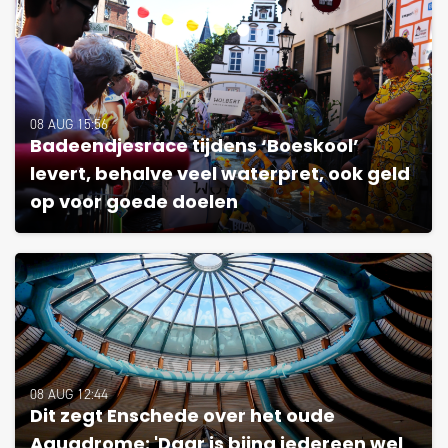
08 AUG 15:56
Badeendjesrace tijdens ‘Boeskool’
levert, behalve veel waterpret, ook geld
op voor goede doelen
08 AUG 12:44
Dit zegt Enschede over het oude
Aquadrome: 'Daar is bijna iedereen wel