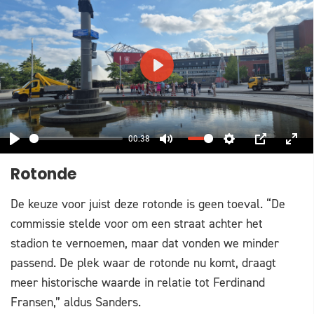
PLAY
00:38
PLAY
MUTE
SETTINGS
PIP
ENT
Rotonde
FUL
De keuze voor juist deze rotonde is geen toeval. “De
commissie stelde voor om een straat achter het
stadion te vernoemen, maar dat vonden we minder
passend. De plek waar de rotonde nu komt, draagt
meer historische waarde in relatie tot Ferdinand
Fransen,” aldus Sanders.