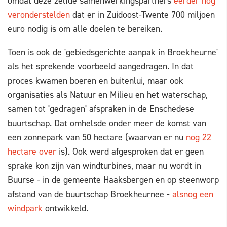
omdat deze zelfde samenwerkingspartners
eerder nog
veronderstelden
dat er in Zuidoost-Twente 700 miljoen
euro nodig is om alle doelen te bereiken.
Toen is ook de 'gebiedsgerichte aanpak in Broekheurne'
als het sprekende voorbeeld aangedragen. In dat
proces kwamen boeren en buitenlui, maar ook
organisaties als Natuur en Milieu en het waterschap,
samen tot 'gedragen' afspraken in de Enschedese
buurtschap. Dat omhelsde onder meer de komst van
een zonnepark van 50 hectare (waarvan er nu
nog 22
hectare over
is). Ook werd afgesproken dat er geen
sprake kon zijn van windturbines, maar nu wordt in
Buurse - in de gemeente Haaksbergen en op steenworp
afstand van de buurtschap Broekheurnee -
alsnog een
windpark
ontwikkeld.