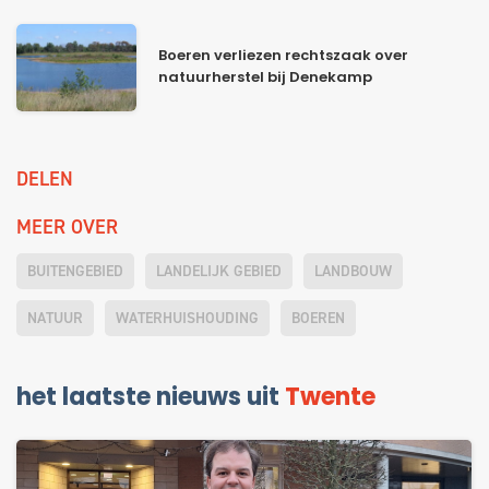
Boeren verliezen rechtszaak over
natuurherstel bij Denekamp
DELEN
MEER OVER
BUITENGEBIED
LANDELIJK GEBIED
LANDBOUW
NATUUR
WATERHUISHOUDING
BOEREN
het laatste nieuws uit
Twente