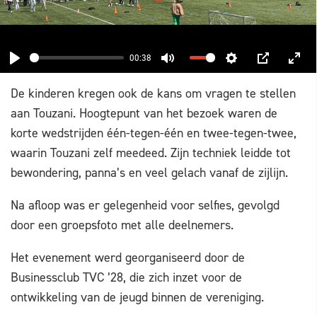
00:38
PLAY
MUTE
SETTINGS
PIP
ENT
De kinderen kregen ook de kans om vragen te stellen
FUL
aan Touzani. Hoogtepunt van het bezoek waren de
korte wedstrijden één-tegen-één en twee-tegen-twee,
waarin Touzani zelf meedeed. Zijn techniek leidde tot
bewondering, panna’s en veel gelach vanaf de zijlijn.
Na afloop was er gelegenheid voor selfies, gevolgd
door een groepsfoto met alle deelnemers.
Het evenement werd georganiseerd door de
Businessclub TVC ’28, die zich inzet voor de
ontwikkeling van de jeugd binnen de vereniging.