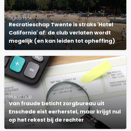
09 AUG 15:54
Recratieschap Twente is straks 'Hotel
California' af: de club verlaten wordt
mogelijk (en kan leiden tot opheffing)
09 AUG 13:30
Van fraude beticht zorgbureau uit
Enschede eist eerherstel, maar krijgt nul
op het rekest bij de rechter