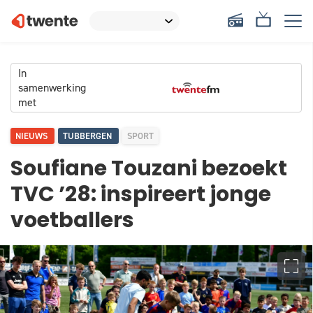
In
samenwerking
met
NIEUWS
TUBBERGEN
SPORT
Soufiane Touzani bezoekt
TVC ’28: inspireert jonge
voetballers