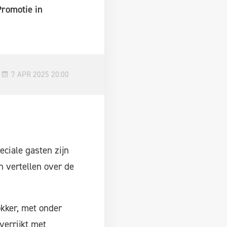
Promotie in
7 APR 2025 20:00
eciale gasten zijn
n vertellen over de
okker, met onder
verrijkt met