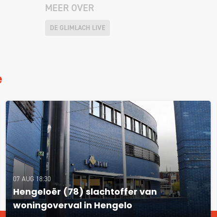
MEER OVER
DE GLIMLACH LIVE
e
07 AUG 18:30
Hengeloër (78) slachtoffer van
woningoverval in Hengelo