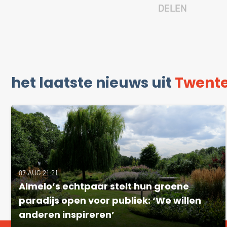
DELEN
het laatste nieuws uit
Twent
07 AUG 21:21
Almelo’s echtpaar stelt hun groene
paradijs open voor publiek: ‘We willen
anderen inspireren’