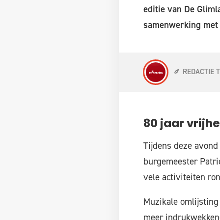
editie van De Gliml
samenwerking met 1
REDACTIE 
80 jaar vrijh
Tijdens deze avond s
burgemeester Patric
vele activiteiten r
Muzikale omlijsting
meer indrukwekken