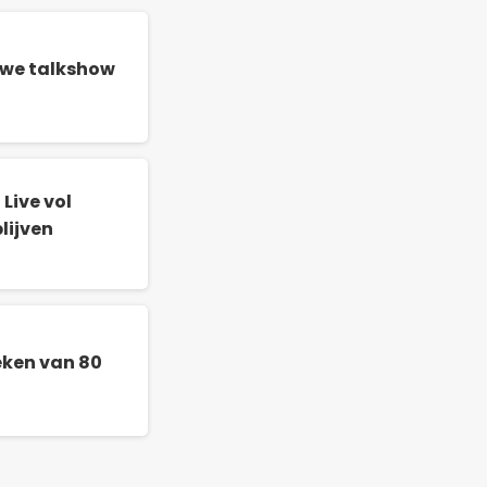
uwe talkshow
Live vol
lijven
teken van 80