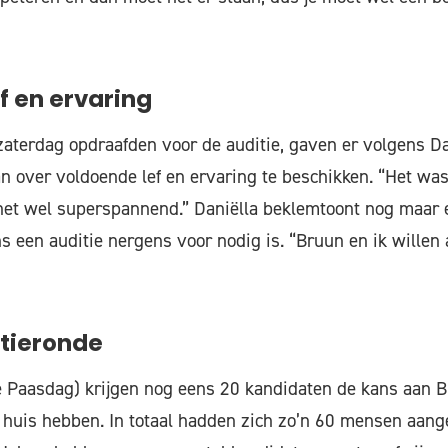
f en ervaring
zaterdag opdraafden voor de auditie, gaven er volgens Da
an over voldoende lef en ervaring te beschikken. “Het was 
t wel superspannend.” Daniëlla beklemtoont nog maar 
ns een auditie nergens voor nodig is. “Bruun en ik willen
tieronde
 Paasdag) krijgen nog eens 20 kandidaten de kans aan B
n huis hebben. In totaal hadden zich zo’n 60 mensen aan