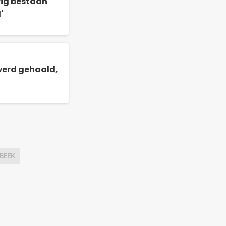
rig bestaan
'
 werd gehaald,
SBEEK