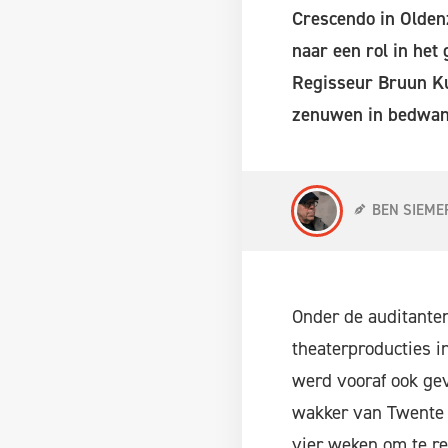
Crescendo in Olden
naar een rol in het
Regisseur Bruun Kui
zenuwen in bedwang
BEN SIEME
Onder de auditanten
theaterproducties i
werd vooraf ook gev
wakker van Twente 
vier weken om te re