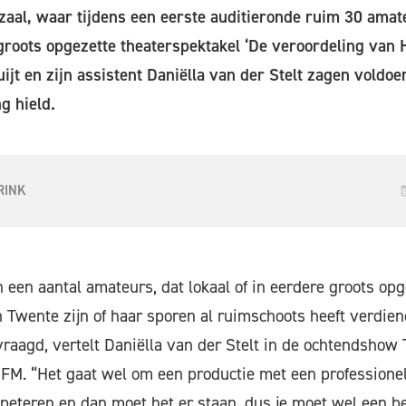
zaal, waar tijdens een eerste auditieronde ruim 30 amat
 groots opgezette theaterspektakel ‘De veroordeling van 
jt en zijn assistent Daniëlla van der Stelt zagen voldoen
 hield.
RINK
 een aantal amateurs, dat lokaal of in eerdere groots opg
n Twente zijn of haar sporen al ruimschoots heeft verdien
raagd, vertelt Daniëlla van der Stelt in de ochtendshow
FM. “Het gaat wel om een productie met een professione
peteren en dan moet het er staan, dus je moet wel een b