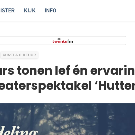
ISTER
KIJK
INFO
KUNST & CULTUUR
s tonen lef én ervari
theaterspektakel ‘Hutte