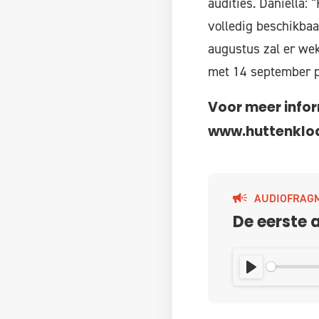
audities. Daniëlla:
volledig beschikbaa
augustus zal er wek
met 14 september pl
Voor meer infor
www.huttenkloa
AUDIOFRAG
De eerste a
PLAY