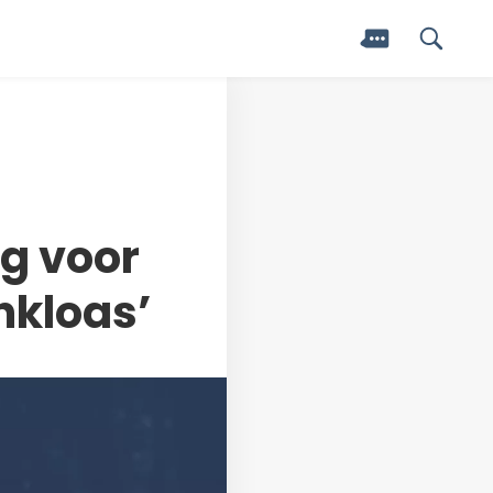
ng voor
nkloas’