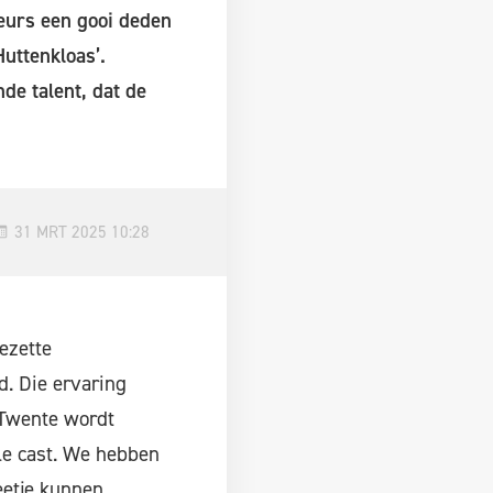
eurs een gooi deden
Huttenkloas’.
de talent, dat de
31 MRT 2025 10:28
ezette
d. Die ervaring
 Twente wordt
le cast. We hebben
eetje kunnen