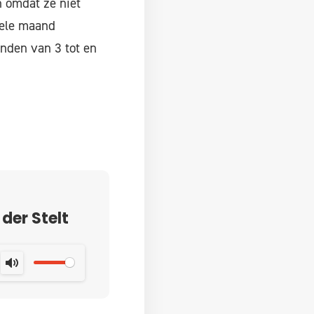
n omdat ze niet
hele maand
inden van 3 tot en
 der Stelt
MUTE