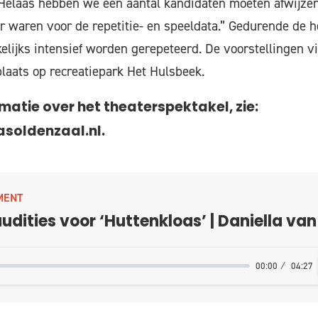
 “Helaas hebben we een aantal kandidaten moeten afwijze
r waren voor de repetitie- en speeldata.” Gedurende de 
elijks intensief worden gerepeteerd. De voorstellingen v
aats op recreatiepark Het Hulsbeek.
matie over het theaterspektakel, zie:
soldenzaal.nl.
MENT
udities voor ‘Huttenkloas’ | Daniella van
00:00
04:27