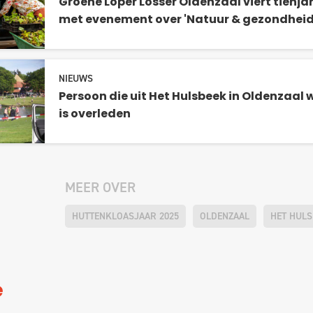
Groene Loper Losser Oldenzaal viert tienja
met evenement over 'Natuur & gezondheid
NIEUWS
Persoon die uit Het Hulsbeek in Oldenzaal
is overleden
MEER OVER
HUTTENKLOASJAAR 2025
OLDENZAAL
HET HUL
e