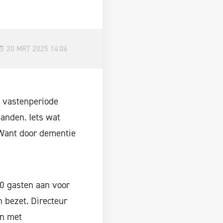
20 MRT 2025 14:06
 vastenperiode
banden. Iets wat
 Want door dementie
0 gasten aan voor
n bezet. Directeur
en met