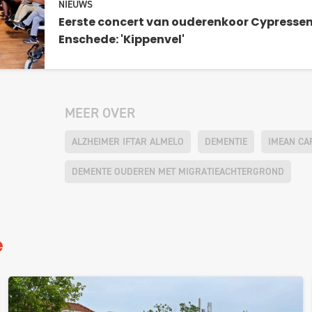
NIEUWS
Eerste concert van ouderenkoor Cypressen
Enschede: 'Kippenvel'
MEER OVER
ALZHEIMER IFTAR ALMELO
DEMENTIE
IMEAN CA
DEMENTE OUDEREN MET MIGRATIEACHTERGROND
e