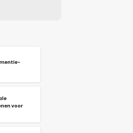
ementie-
ale
enen voor