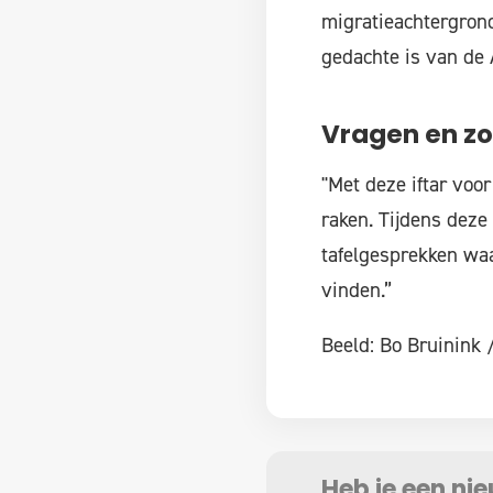
migratieachtergron
gedachte is van de A
Vragen en z
"Met deze iftar voo
raken. Tijdens dez
tafelgesprekken waa
vinden.”
Beeld: Bo Bruinink 
Heb je een ni