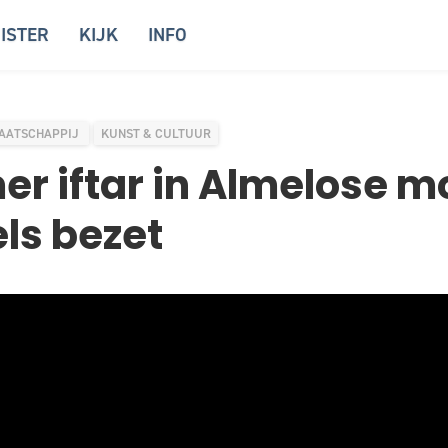
ISTER
KIJK
INFO
AATSCHAPPIJ
KUNST & CULTUUR
er iftar in Almelose m
els bezet