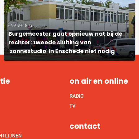
06 AUG 18:49
Burgemeester gaat opnieuw nat bij de
rechter: tweede sluiting van
'zonnestudio' in Enschede niet nodig
tie
on air en online
RADIO
S
TV
contact
HTLIJNEN