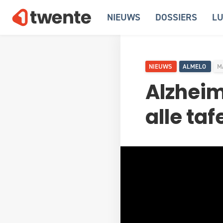
NIEUWS
DOSSIERS
LU
NIEUWS
ALMELO
M
Alzheim
alle taf