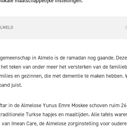
okale maatschappelijke instellingen.
ALMELO
gemeenschap in Almelo is de ramadan nog gaande. Deze
in het teken van onder meer het versterken van de familie
amilies en gezinnen, die met dementie te maken hebben.
and juist.
iftar in de Almelose Yunus Emre Moskee schoven ruim 26
raditionele Turkse hapjes en maaltijden. Alle tafels ware
i van Imean Care, de Almelose zorginstelling voor ouder