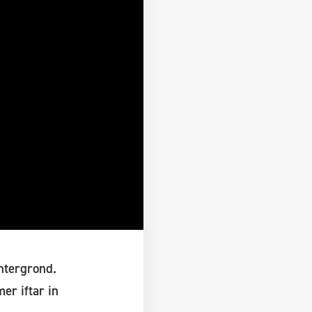
htergrond.
er iftar in