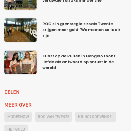
verdwalen straks minder snel'
ROC's in grensregio's zoals Twente
krijgen meer geld: 'We moeten solidair
zijn'
Kunst op de Ruiten in Hengelo toont
liefde als antwoord op onrust in de
wereld
DELEN
MEER OVER
MODESHOW
ROC VAN TWENTE
KRINGLOOPWINKEL
HET GOED