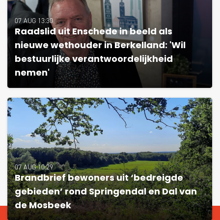
07 AUG 13:30
Raadslid uit Enschede in beeld als
nieuwe wethouder in Berkelland: 'Wil
bestuurlijke verantwoordelijkheid
nemen'
07 AUG 10:29
Brandbrief bewoners uit ‘bedreigde
gebieden’ rond Springendal en Dal van
de Mosbeek