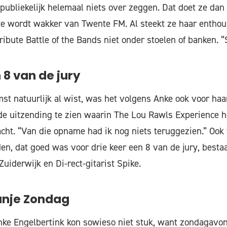
publiekelijk helemaal niets over zeggen. Dat doet ze dan 
 wordt wakker van Twente FM. Al steekt ze haar enthou
ibute Battle of the Bands niet onder stoelen of banken. “S
 8 van de jury
st natuurlijk al wist, was het volgens Anke ook voor haa
e uitzending te zien waarin The Lou Rawls Experience 
cht. “Van die opname had ik nog niets teruggezien.” Ook
en, dat goed was voor drie keer een 8 van de jury, besta
uiderwijk en Di-rect-gitarist Spike.
ranje Zondag
ke Engelbertink kon sowieso niet stuk, want zondagavo