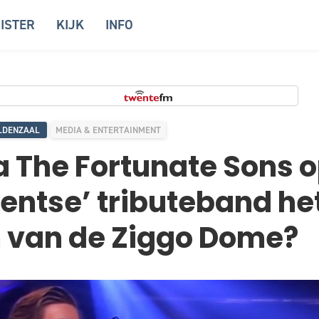
ISTER
KIJK
INFO
LDENZAAL
MEDIA & ENTERTAINMENT
a The Fortunate Sons 
entse’ tributeband he
 van de Ziggo Dome?