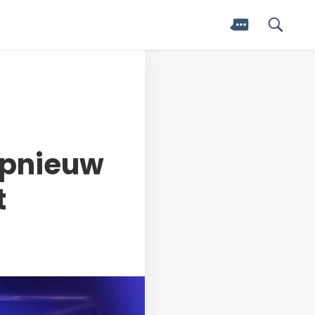
opnieuw
t