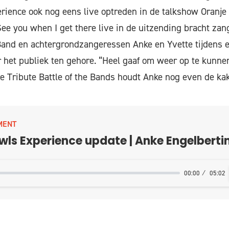
rience ook nog eens live optreden in de talkshow Oranj
ee you when I get there live in de uitzending bracht zan
and en achtergrondzangeressen Anke en Yvette tijdens 
het publiek ten gehore. “Heel gaaf om weer op te kunnen
de Tribute Battle of the Bands houdt Anke nog even de kak
MENT
wls Experience update | Anke Engelberti
00:00
05:02