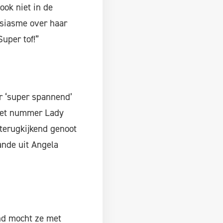
ook niet in de
siasme over haar
uper tof!”
r ‘super spannend’
het nummer Lady
 terugkijkend genoot
ande uit Angela
nd mocht ze met