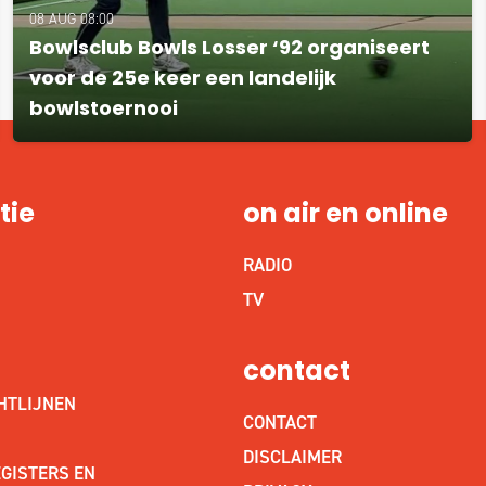
08 AUG 08:00
Bowlsclub Bowls Losser ‘92 organiseert
voor de 25e keer een landelijk
bowlstoernooi
tie
on air en online
RADIO
S
TV
contact
HTLIJNEN
CONTACT
DISCLAIMER
GISTERS EN