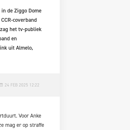
g in de Ziggo Dome
de CCR-coverband
ag het tv-publiek
band en
nk uit Almelo,
24 FEB 2025 12:22
rtduurt. Voor Anke
e mag er op straffe