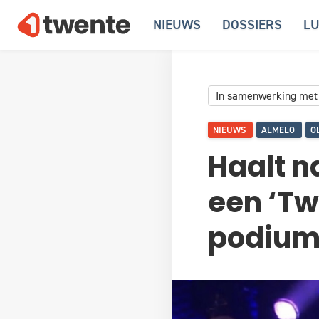
NIEUWS
DOSSIERS
LU
In samenwerking met
NIEUWS
ALMELO
O
Haalt n
een ‘Tw
podium