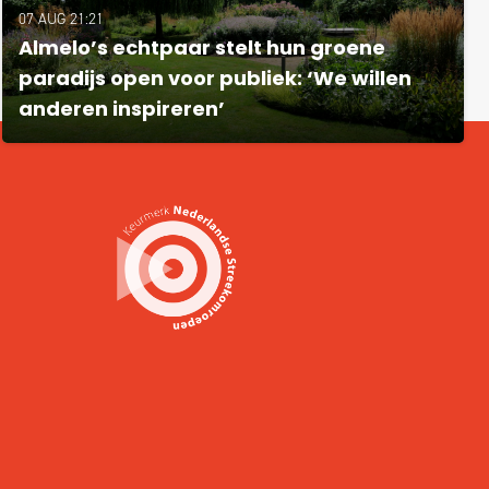
07 AUG 21:21
Almelo’s echtpaar stelt hun groene
paradijs open voor publiek: ‘We willen
anderen inspireren’