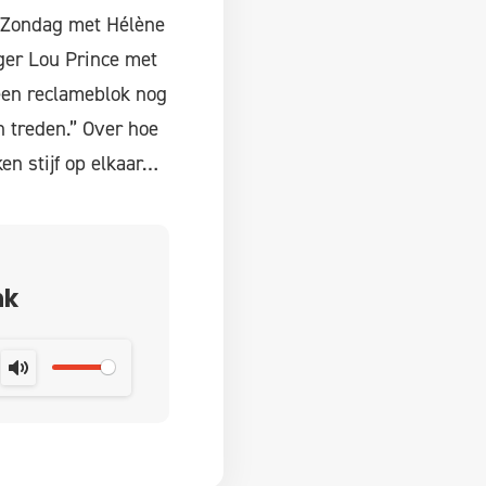
e Zondag met Hélène
ger Lou Prince met
een reclameblok nog
 treden.” Over hoe
en stijf op elkaar…
nk
MUTE