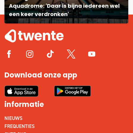
Aquadrome: 'Daar is bijna iedereen wel
een keer verdronken'
Download onze app
informatie
NIEUWS
FREQUENTIES