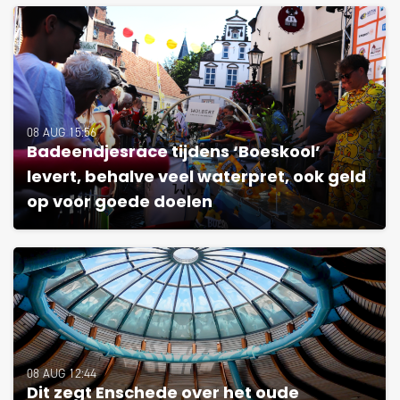
08 AUG 15:56
Badeendjesrace tijdens ‘Boeskool’
levert, behalve veel waterpret, ook geld
op voor goede doelen
08 AUG 12:44
Dit zegt Enschede over het oude