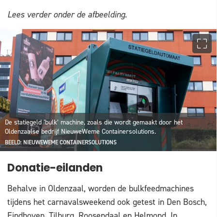
Lees verder onder de afbeelding.
De statiegeld ‘bulk’ machine, zoals die wordt gemaakt door het
Oldenzaalse bedrijf NieuweWeme Containersolutions.
BEELD: NIEUWEWEME CONTAINERSOLUTIONS
Donatie-eilanden
Behalve in Oldenzaal, worden de bulkfeedmachines
tijdens het carnavalsweekend ook getest in Den Bosch,
Eindhoven, Tilburg, Roosendaal en Helmond. In