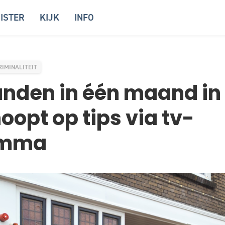
ISTER
KIJK
INFO
RIMINALITEIT
anden in één maand in
hoopt op tips via tv-
amma