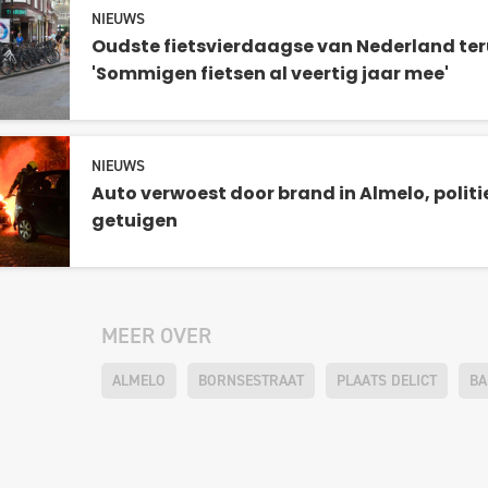
NIEUWS
Oudste fietsvierdaagse van Nederland teru
'Sommigen fietsen al veertig jaar mee'
NIEUWS
Auto verwoest door brand in Almelo, politi
getuigen
MEER OVER
ALMELO
BORNSESTRAAT
PLAATS DELICT
B