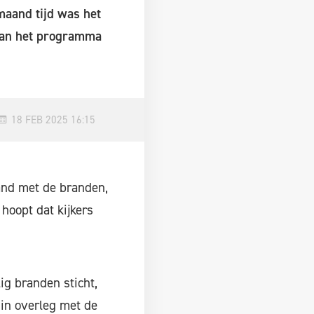
maand tijd was het
 van het programma
18 FEB 2025 16:15
and met de branden,
hoopt dat kijkers
g branden sticht,
 in overleg met de