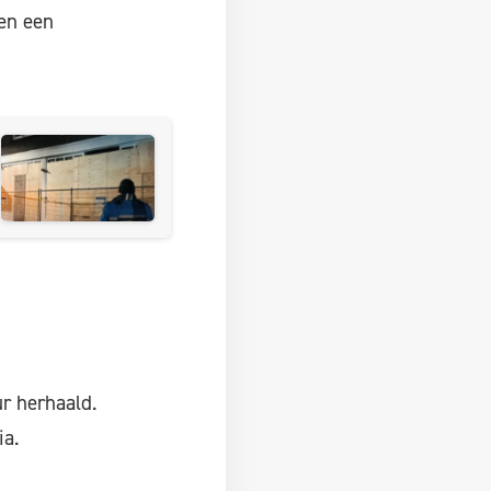
en een
r herhaald.
ia.