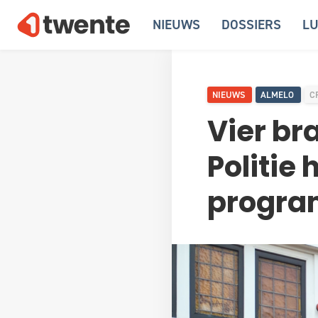
NIEUWS
DOSSIERS
LU
NIEUWS
ALMELO
C
Vier br
Politie 
progr