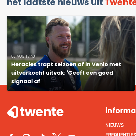
het laatste nieuws uit
Twent
06 AUG 17:43
Heracles trapt seizoen af in Venlo met
uitverkocht uitvak: 'Geeft een goed
signaal af'
informa
NIEUWS
FREQUENTIE