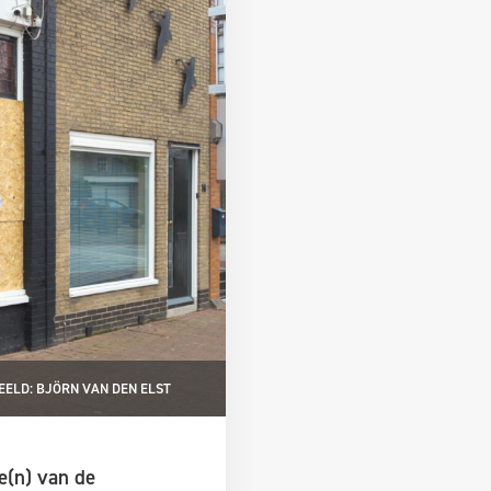
EELD: BJÖRN VAN DEN ELST
e(n) van de