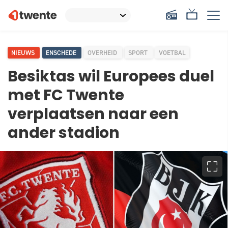
NIEUWS
ENSCHEDE
OVERHEID
SPORT
VOETBAL
Besiktas wil Europees duel
met FC Twente
verplaatsen naar een
ander stadion