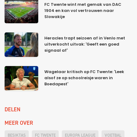
FC Twente wint met gemak van DAC
1904 en kan vol vertrouwen naar
Slowakije
Heracles trapt seizoen af in Venlo met
uitverkocht uitvak: 'Geeft een goed
signaal af'
Wagelaar kritisch op FC Twente: 'Leek
alsof ze op schoolreisje waren in
Boedapest'
DELEN
MEER OVER
BESIKTAS
FC TWENTE
EUROPA LEAGUE
VOETBAL