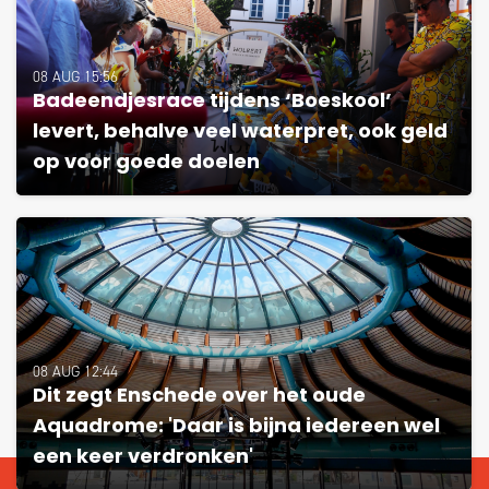
08 AUG 15:56
Badeendjesrace tijdens ‘Boeskool’
levert, behalve veel waterpret, ook geld
op voor goede doelen
08 AUG 12:44
Dit zegt Enschede over het oude
Aquadrome: 'Daar is bijna iedereen wel
een keer verdronken'