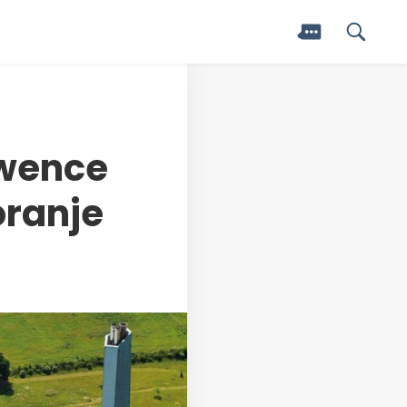
Twence
oranje