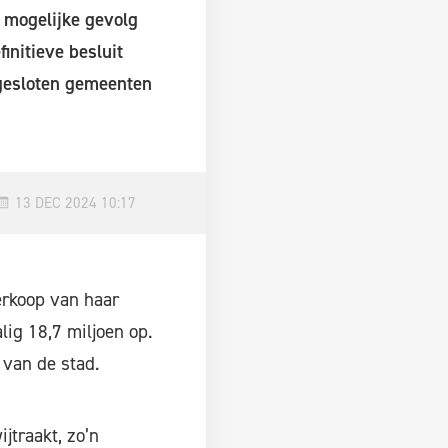
t mogelijke gevolg
nitieve besluit
gesloten gemeenten
13 DEC 2024 10:17
erkoop van haar
ig 18,7 miljoen op.
 van de stad.
jtraakt, zo’n