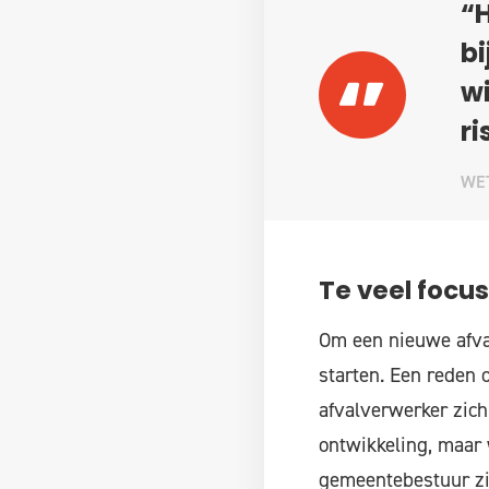
“H
b
wi
ri
WET
Te veel focu
Om een nieuwe afva
starten. Een reden
afvalverwerker zich
ontwikkeling, maar w
gemeentebestuur zie