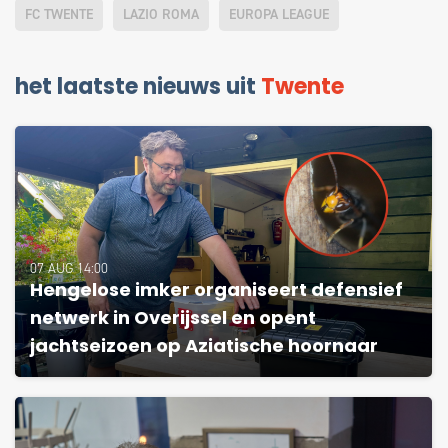
FC TWENTE
LAZIO ROMA
EUROPA LEAGUE
het laatste nieuws uit
Twente
07 AUG 14:00
Hengelose imker organiseert defensief
netwerk in Overijssel en opent
jachtseizoen op Aziatische hoornaar