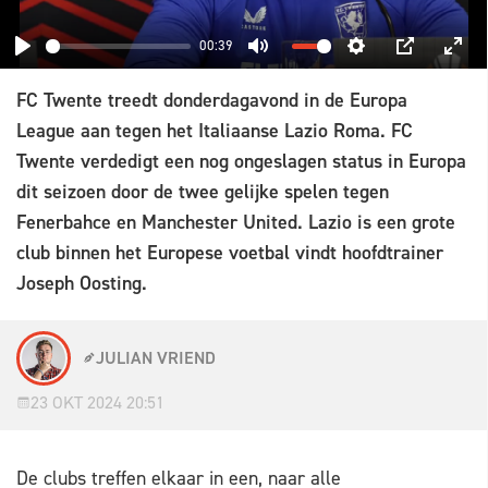
00:39
PLAY
MUTE
SETTINGS
PIP
ENT
FC Twente treedt donderdagavond in de Europa
FUL
League aan tegen het Italiaanse Lazio Roma. FC
Twente verdedigt een nog ongeslagen status in Europa
dit seizoen door de twee gelijke spelen tegen
Fenerbahce en Manchester United. Lazio is een grote
club binnen het Europese voetbal vindt hoofdtrainer
Joseph Oosting.
JULIAN VRIEND
23 OKT 2024 20:51
De clubs treffen elkaar in een, naar alle