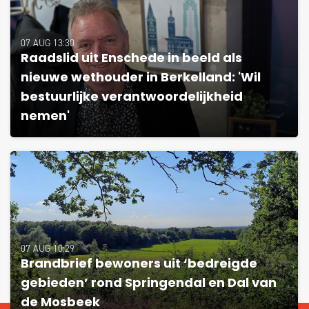
07 AUG 13:30
Raadslid uit Enschede in beeld als
nieuwe wethouder in Berkelland: 'Wil
bestuurlijke verantwoordelijkheid
nemen'
07 AUG 10:29
Brandbrief bewoners uit ‘bedreigde
gebieden’ rond Springendal en Dal van
de Mosbeek