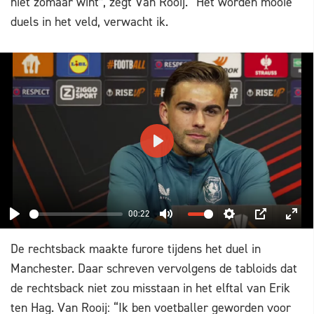
niet zomaar wint”, zegt Van Rooij. “Het worden mooie
duels in het veld, verwacht ik.
PLAY
00:22
PLAY
MUTE
SETTINGS
PIP
ENT
De rechtsback maakte furore tijdens het duel in
FUL
Manchester. Daar schreven vervolgens de tabloids dat
de rechtsback niet zou misstaan in het elftal van Erik
ten Hag. Van Rooij: “Ik ben voetballer geworden voor