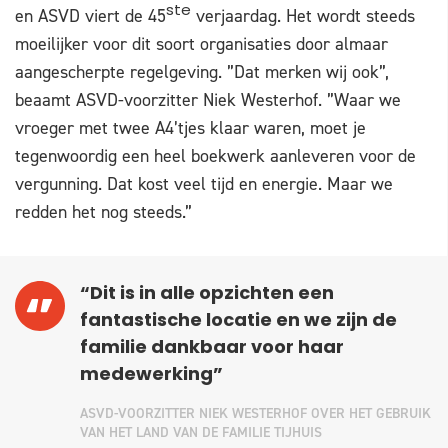
en ASVD viert de 45
ste
verjaardag. Het wordt steeds
moeilijker voor dit soort organisaties door almaar
aangescherpte regelgeving. ”Dat merken wij ook”,
beaamt ASVD-voorzitter Niek Westerhof. ”Waar we
vroeger met twee A4’tjes klaar waren, moet je
tegenwoordig een heel boekwerk aanleveren voor de
vergunning. Dat kost veel tijd en energie. Maar we
redden het nog steeds.”
“Dit is in alle opzichten een
fantastische locatie en we zijn de
familie dankbaar voor haar
medewerking”
ASVD-VOORZITTER NIEK WESTERHOF OVER HET GEBRUIK
VAN HET LAND VAN DE FAMILIE TIJHUIS