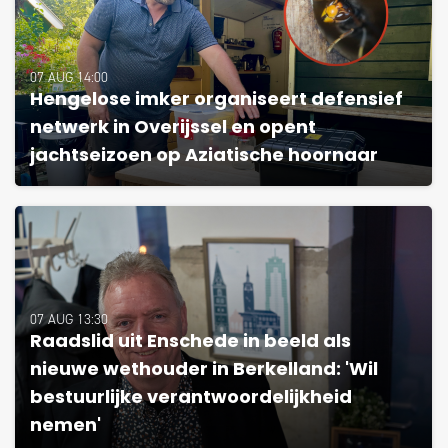
07 AUG 14:00
Hengelose imker organiseert defensief
netwerk in Overijssel en opent
jachtseizoen op Aziatische hoornaar
07 AUG 13:30
Raadslid uit Enschede in beeld als
nieuwe wethouder in Berkelland: 'Wil
bestuurlijke verantwoordelijkheid
nemen'