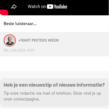
Beste luisteraar...
BART PEETERS WEEM
6 JUN 2024 10:01
Heb je een nieuwstip of nieuwe informatie?
Tip onze redactie via mail of telefoon. Deze vind je op
onze
contactpagina
.