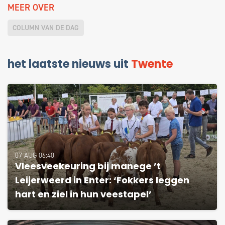
MEER OVER
COLUMN VAN DE DAG
het laatste nieuws uit
Twente
07 AUG 06:40
Vleesveekeuring bij manege ’t
Leijerweerd in Enter: ‘Fokkers leggen
hart en ziel in hun veestapel’