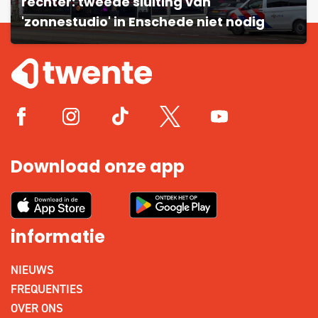
rechter: tweede sluiting van
'zonnestudio' in Enschede niet nodig
Download onze app
informatie
NIEUWS
FREQUENTIES
OVER ONS