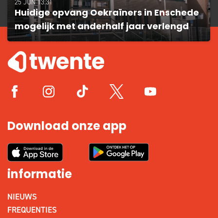
25 JUN 13:31
Huidige opvang Oekraïners in Enschede
mogelijk met anderhalf jaar verlengd
Download onze app
informatie
NIEUWS
FREQUENTIES