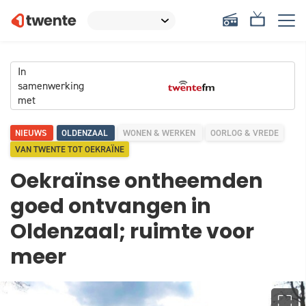
In
samenwerking
met
NIEUWS
OLDENZAAL
WONEN & WERKEN
OORLOG & VREDE
VAN TWENTE TOT OEKRAÏNE
Oekraïnse ontheemden
goed ontvangen in
Oldenzaal; ruimte voor
meer