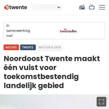
In
samenwerking
met
NIEUWS
TWENTE
NATUUR & DIER
Noordoost Twente maakt
één vuist voor
toekomstbestendig
landelijk gebied