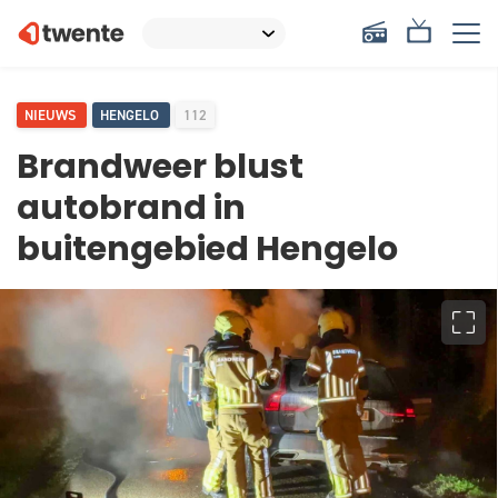
NIEUWS
HENGELO
112
Brandweer blust
autobrand in
buitengebied Hengelo