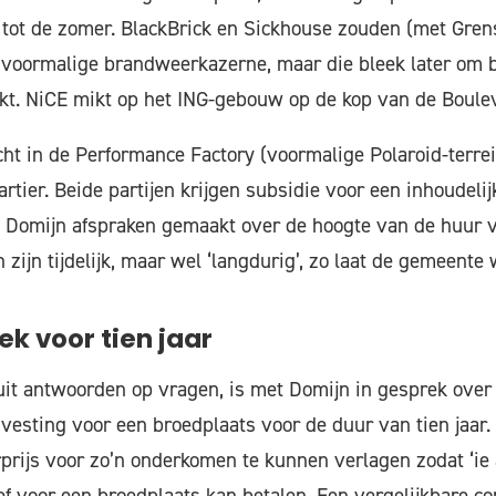
sel tot de zomer. BlackBrick en Sickhouse zouden (met Gre
 voormalige brandweerkazerne, maar die bleek later om
kt. NiCE mikt op het ING-gebouw op de kop van de Boule
cht in de Performance Factory (voormalige Polaroid-terre
artier. Beide partijen krijgen subsidie voor een inhoudel
 Domijn afspraken gemaakt over de hoogte van de huur v
zijn tijdelijk, maar wel ‘langdurig’, zo laat de gemeente 
lek voor tien jaar
 uit antwoorden op vragen, is met Domijn in gesprek over
svesting voor een broedplaats voor de duur van tien jaar. 
rijs voor zo’n onderkomen te kunnen verlagen zodat ‘ie a
f voor een broedplaats kan betalen. Een vergelijkbare con