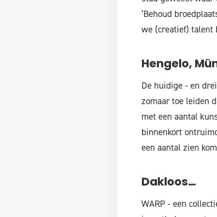
‘Behoud broedplaats
we (creatief) talent
Hengelo, Mün
De huidige - en dr
zomaar toe leiden d
met een aantal kunst
binnenkort ontruimd
een aantal zien kom
Dakloos…
WARP - een collectie