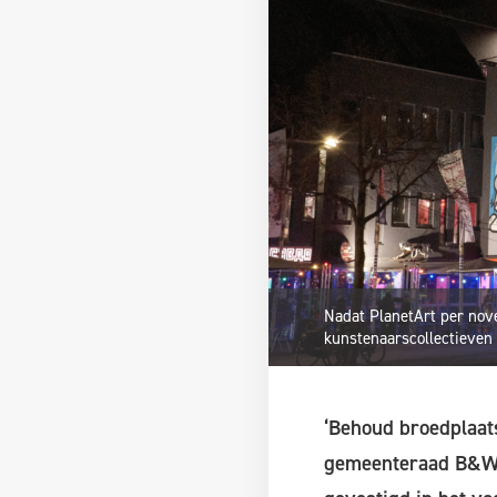
Nadat PlanetArt per novem
kunstenaarscollectieven 
‘Behoud broedplaat
gemeenteraad B&W o