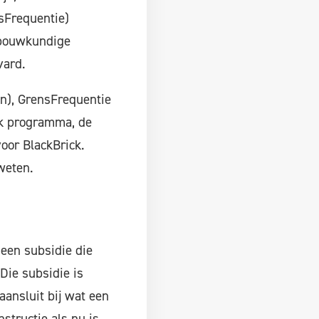
nsFrequentie)
 bouwkundige
vard.
in), GrensFrequentie
ijk programma, de
oor BlackBrick.
weten.
 een subsidie die
Die subsidie is
ansluit bij wat een
structie als nu is