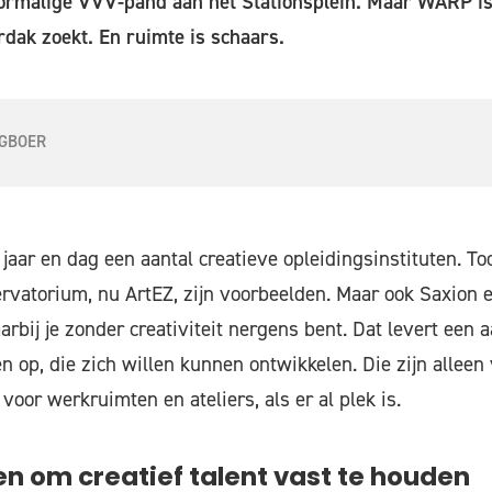
oormalige VVV-pand aan het Stationsplein. Maar WARP is
rdak zoekt. En ruimte is schaars.
GBOER
 jaar en dag een aantal creatieve opleidingsinstituten. T
rvatorium, nu ArtEZ, zijn voorbeelden. Maar ook Saxion 
rbij je zonder creativiteit nergens bent. Dat levert een 
en op, die zich willen kunnen ontwikkelen. Die zijn allee
 voor werkruimten en ateliers, als er al plek is.
n om creatief talent vast te houden