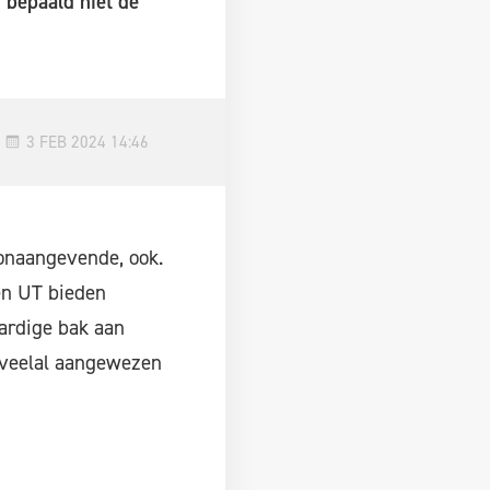
 bepaald niet de
3 FEB 2024 14:46
oonaangevende, ook.
en UT bieden
aardige bak aan
n veelal aangewezen