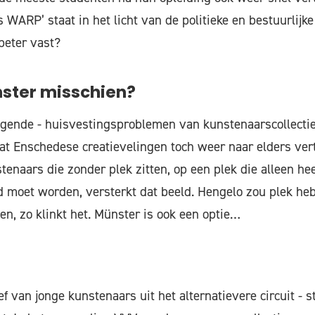
 WARP’ staat in het licht van de politieke en bestuurlijk
 beter vast?
ster misschien?
eigende - huisvestingsproblemen van kunstenaarscollecti
at Enschedese creatievelingen toch weer naar elders ver
enaars die zonder plek zitten, op een plek die alleen heel 
 moet worden, versterkt dat beeld. Hengelo zou plek he
en, zo klinkt het. Münster is ook een optie…
f van jonge kunstenaars uit het alternatievere circuit - 