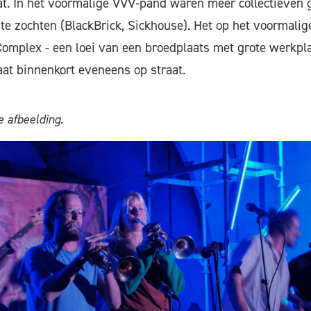
at. In het voormalige VVV-pand waren meer collectieven g
e zochten (BlackBrick, Sickhouse). Het op het voormalig
omplex - een loei van een broedplaats met grote werkpla
taat binnenkort eveneens op straat.
 afbeelding.