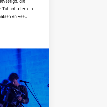
evestigd, die
e Tubantia-terrein
atsen en veel,