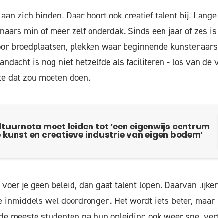
aan zich binden. Daar hoort ook creatief talent bij. Lange 
ars min of meer zelf onderdak. Sinds een jaar of zes is 
voor broedplaatsen, plekken waar beginnende kunstenaars
ndacht is nog niet hetzelfde als faciliteren - los van de 
e dat zou moeten doen.
tuurnota moet leiden tot ‘een eigenwijs centrum
kunst en creatieve industrie van eigen bodem’
 voer je geen beleid, dan gaat talent lopen. Daarvan lijken
 inmiddels wel doordrongen. Het wordt iets beter, maar 
de meeste studenten na hun opleiding ook weer snel vert