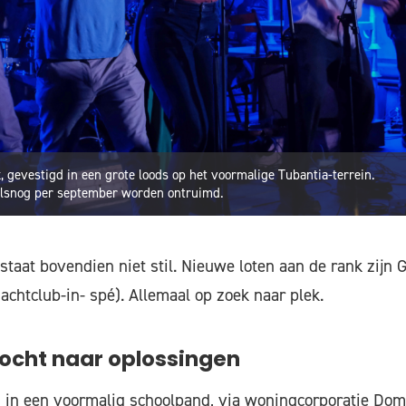
, gevestigd in een grote loods op het voormalige Tubantia-terrein.
ralsnog per september worden ontruimd.
 staat bovendien niet stil. Nieuwe loten aan de rank zijn
achtclub-in- spé). Allemaal op zoek naar plek.
ocht naar oplossingen
in een voormalig schoolpand, via woningcorporatie Domij