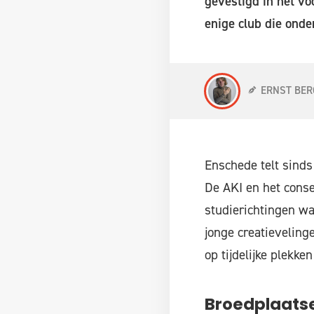
gevestigd in het v
enige club die onde
ERNST BER
Enschede telt sinds
De AKI en het conse
studierichtingen waa
jonge creatieveling
op tijdelijke plekken
Broedplaatse