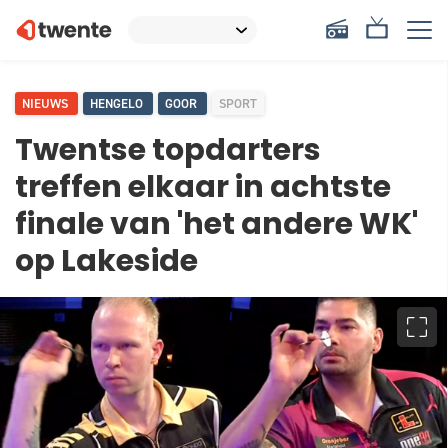
NIEUWS
HENGELO
GOOR
SPORT
Twentse topdarters
treffen elkaar in achtste
finale van 'het andere WK'
op Lakeside