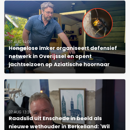
07 AUG 14:00
Hengelose imker organiseert defensief
netwerk in Overijssel en opent
jachtseizoen op Aziatische hoornaar
07 AUG 13:30
Raadslid uit Enschede in beeld als
nieuwe wethouder in Berkelland: 'Wil