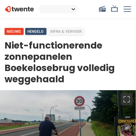
NIEUWS
HENGELO
INFRA & VERVOER
Niet-functionerende
zonnepanelen
Boekelosebrug volledig
weggehaald