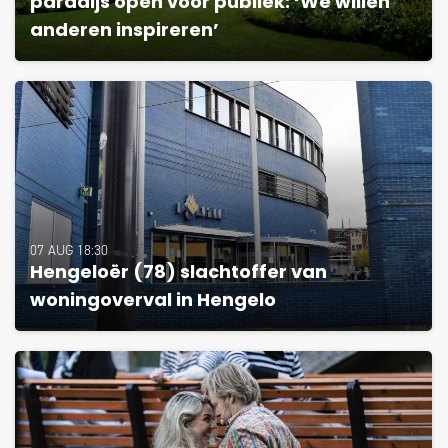
paradijs open voor publiek: ‘We willen
anderen inspireren’
07 AUG 18:30
Hengeloër (78) slachtoffer van
woningoverval in Hengelo