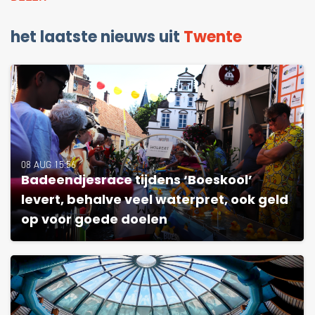
het laatste nieuws uit
Twente
08 AUG 15:56
Badeendjesrace tijdens ‘Boeskool’
levert, behalve veel waterpret, ook geld
op voor goede doelen