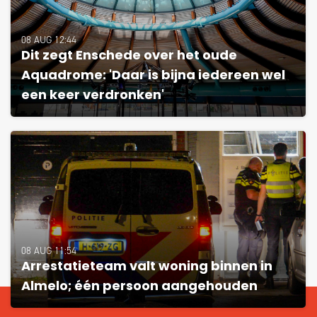
08 AUG 12:44
Dit zegt Enschede over het oude
Aquadrome: 'Daar is bijna iedereen wel
een keer verdronken'
08 AUG 11:54
Arrestatieteam valt woning binnen in
Almelo; één persoon aangehouden