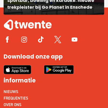
Sportbar, bowling en karaoke: nieuwe
trekpleister bij Go Planet in Enschede
Download onze app
informatie
NIEUWS
FREQUENTIES
OVER ONS