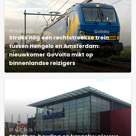
05 AUG 16:53
Straks nog een rechtstreekse trein
tussen Hengelo en Amsterdam:
nieuwkomer GoVolta mikt op
binnenlandse reizigers
05 AUG 16:36