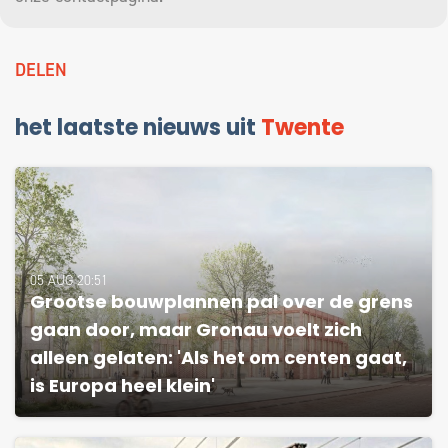
DELEN
het laatste nieuws uit
Twente
05 AUG 20:51
Grootse bouwplannen pal over de grens
gaan door, maar Gronau voelt zich
alleen gelaten: 'Als het om centen gaat,
is Europa heel klein'