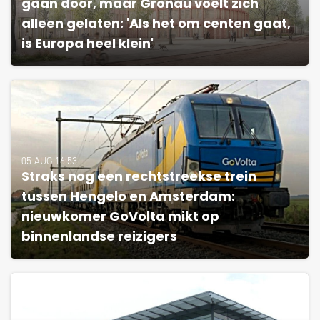
gaan door, maar Gronau voelt zich
alleen gelaten: 'Als het om centen gaat,
is Europa heel klein'
05 AUG 16:53
Straks nog een rechtstreekse trein
tussen Hengelo en Amsterdam:
nieuwkomer GoVolta mikt op
binnenlandse reizigers