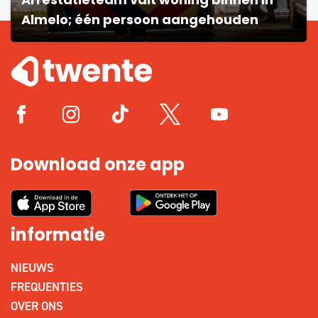
Arrestatieteam valt woning binnen in
Almelo; één persoon aangehouden
Download onze app
informatie
NIEUWS
FREQUENTIES
OVER ONS