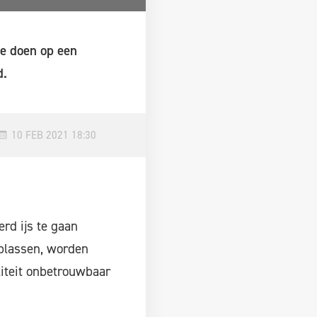
e doen op een
d.
10 FEB 2021 18:30
rd ijs te gaan
f plassen, worden
liteit onbetrouwbaar