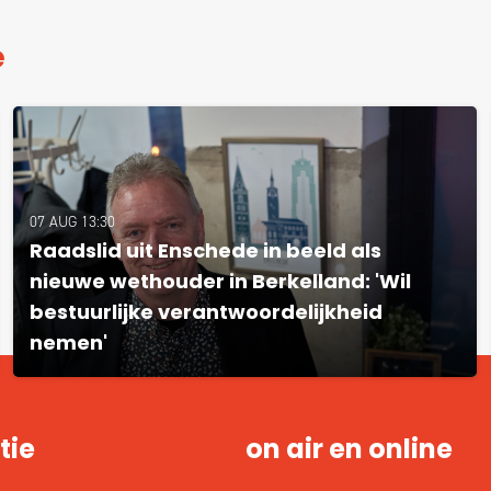
e
07 AUG 13:30
Raadslid uit Enschede in beeld als
nieuwe wethouder in Berkelland: 'Wil
bestuurlijke verantwoordelijkheid
nemen'
tie
on air en online