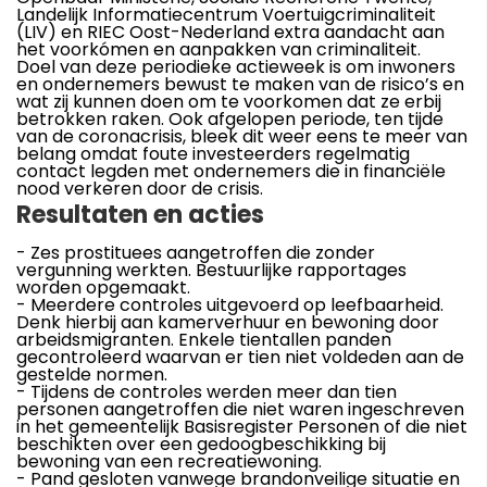
Landelijk Informatiecentrum Voertuigcriminaliteit
(LIV) en RIEC Oost-Nederland extra aandacht aan
het voorkómen en aanpakken van criminaliteit.
Doel van deze periodieke actieweek is om inwoners
en ondernemers bewust te maken van de risico’s en
wat zij kunnen doen om te voorkomen dat ze erbij
betrokken raken. Ook afgelopen periode, ten tijde
van de coronacrisis, bleek dit weer eens te meer van
belang omdat foute investeerders regelmatig
contact legden met ondernemers die in financiële
nood verkeren door de crisis.
Resultaten en acties
- Zes prostituees aangetroffen die zonder
vergunning werkten. Bestuurlijke rapportages
worden opgemaakt.
- Meerdere controles uitgevoerd op leefbaarheid.
Denk hierbij aan kamerverhuur en bewoning door
arbeidsmigranten. Enkele tientallen panden
gecontroleerd waarvan er tien niet voldeden aan de
gestelde normen.
- Tijdens de controles werden meer dan tien
personen aangetroffen die niet waren ingeschreven
in het gemeentelijk Basisregister Personen of die niet
beschikten over een gedoogbeschikking bij
bewoning van een recreatiewoning.
- Pand gesloten vanwege brandonveilige situatie en