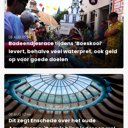
08 AUG 15:56
Badeendjesrace tijdens ‘Boeskool’
levert, behalve veel waterpret, ook geld
op voor goede doelen
08 AUG 12:44
Dit zegt Enschede over het oude