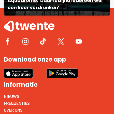
Aquadrome: 'Daar is bijna iedereen wel
een keer verdronken'
Download onze app
informatie
NIEUWS
FREQUENTIES
OVER ONS