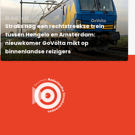
05 AUG 16:53
Straks nog een rechtstreekse trein
tussen Hengelo en Amsterdam:
nieuwkomer GoVolta mikt op
binnenlandse reizigers