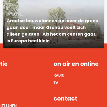
05 AUG 20:51
Grootse bouwplannen pal over de grens
gaan door, maar Gronau voelt zich
alleen gelaten: 'Als het om centen gaat,
is Europa heel klein'
tie
on air en online
RADIO
S
TV
contact
HTLIJNEN