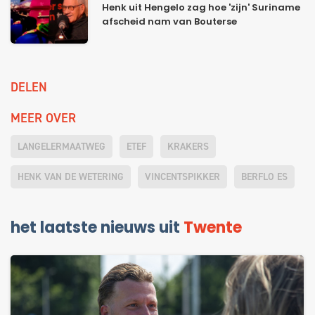
Henk uit Hengelo zag hoe 'zijn' Suriname
afscheid nam van Bouterse
DELEN
MEER OVER
LANGELERMAATWEG
ETEF
KRAKERS
HENK VAN DE WETERING
VINCENTSPIKKER
BERFLO ES
het laatste nieuws uit
Twente