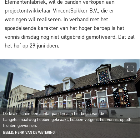
Elementenfabriek, wil de panden verkopen aan
projectontwikkelaar VincentSpikker B.V., die er
woningen wil realiseren. In verband met het
spoedeisende karakter van het hoger beroep is het
vonnis dinsdag nog niet uitgebreid gemotiveerd. Dat zal
het hof op 29 juni doen.
De krakers die een aantal panden aan het begin van de
Langelermaatweg hebben gekraakt, hebben volgens het vonnis op alle
fronten gewonnen.
BEELD: HENK VAN DE WETERING