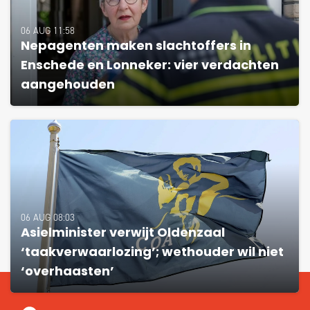
06 AUG 11:58
Nepagenten maken slachtoffers in
Enschede en Lonneker: vier verdachten
aangehouden
06 AUG 08:03
Asielminister verwijt Oldenzaal
‘taakverwaarlozing’; wethouder wil niet
‘overhaasten’