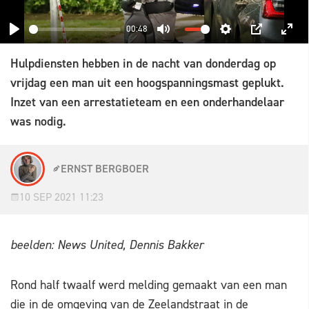
00:48
PLAY
MUTE
SETTINGS
PIP
ENT
Hulpdiensten hebben in de nacht van donderdag op
FUL
vrijdag een man uit een hoogspanningsmast geplukt.
Inzet van een arrestatieteam en een onderhandelaar
was nodig.
ERNST BERGBOER
10 SEP 2021 11:23
beelden: News United, Dennis Bakker
Rond half twaalf werd melding gemaakt van een man
die in de omgeving van de Zeelandstraat in de