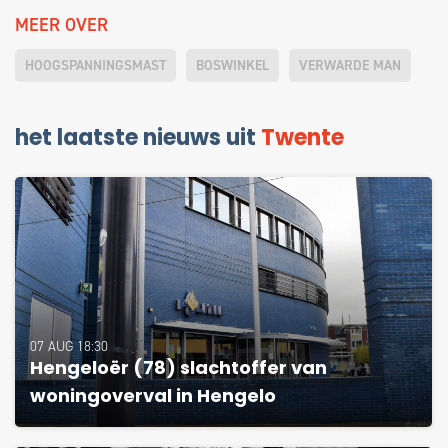
MEER OVER
HOOGSPANNINGSMAST
BOSWINKEL
VERWARDE MAN
het laatste nieuws uit
Twente
07 AUG 18:30
Hengeloër (78) slachtoffer van
woningoverval in Hengelo