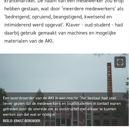
krantenartikel. De naam van een medewerker zou erop
hebben gestaan, wat door ‘meerdere medewerkers’ als
‘bedreigend, opruiend, beangstigend, kwetsend en
intimiderend werd opgevat’. Klaver - oud-student - had
daarbij gebruik gemaakt van machines en mogelijke
materialen van de AKI.
Een woordvoerder van de AKI in een reactie: 'Het bestuur had veel
liever gezien dat de medewerkers en (oud)studenten in contact waren
getreden over de onvrede om zo constructief met elkaar te kunnen
werken aan dat wat er nodig is'
BEELD: ERNST BERGBOER