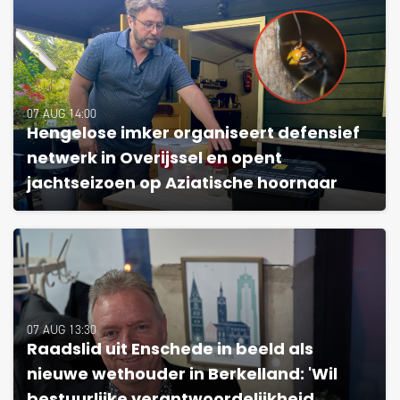
07 AUG 14:00
Hengelose imker organiseert defensief
netwerk in Overijssel en opent
jachtseizoen op Aziatische hoornaar
07 AUG 13:30
Raadslid uit Enschede in beeld als
nieuwe wethouder in Berkelland: 'Wil