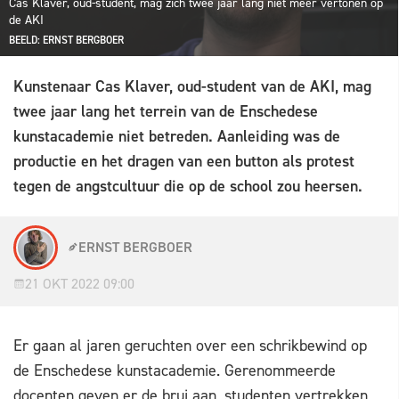
Cas Klaver, oud-student, mag zich twee jaar lang niet meer vertonen op
de AKI
BEELD: ERNST BERGBOER
Kunstenaar Cas Klaver, oud-student van de AKI, mag
twee jaar lang het terrein van de Enschedese
kunstacademie niet betreden. Aanleiding was de
productie en het dragen van een button als protest
tegen de angstcultuur die op de school zou heersen.
ERNST BERGBOER
21 OKT 2022 09:00
Er gaan al jaren geruchten over een schrikbewind op
de Enschedese kunstacademie. Gerenommeerde
docenten geven er de brui aan, studenten vertrekken,