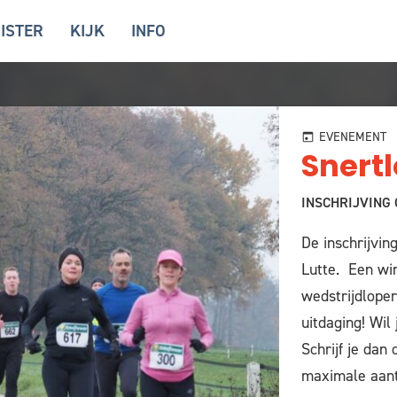
ISTER
KIJK
INFO
EVENEMENT
Snertl
INSCHRIJVING
De inschrijvin
Lutte. Een wi
wedstrijdloper
uitdaging! Wi
Schrijf je dan 
maximale aant