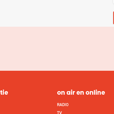
tie
on air en online
RADIO
S
TV