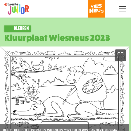
KLEUREN
Kluurplaat Wiesneus 2023
BEELD: BEELD: ILLUSTRATIES WIESNEUS 2023 THIJN POST, ANNEKE BLOEMA,